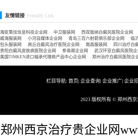
友情链接
Friendly Link
海臣策炫信息科技企业网
中卫服装网
西双版纳白癜风医院企业网
威海服装网
小河自媒体企业网
青岛三百六射箭俱乐部企业网
临
包头服装网
商丘白癜风治疗医院企业网
南昌服装网
四川治疗白
贵阳白癜风皮肤病医院企业网
参易阁企业网
武汉环亚白癜风医院企
美国TIMKEN进口轴承代理商产品中心企业网
郑州治疗白癜风医院企
栏目导航:
首页
|
企业查询
|
企业推广
|
企业
2023 版权所有 © 郑州
郑州西京治疗贵企业网www.c